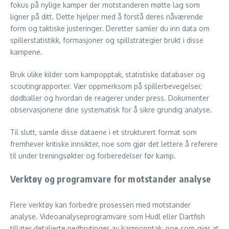
fokus på nylige kamper der motstanderen møtte lag som
ligner på ditt. Dette hjelper med å forstå deres nåværende
form og taktiske justeringer. Deretter samler du inn data om
spillerstatistikk, formasjoner og spillstrategier brukt i disse
kampene.
Bruk ulike kilder som kampopptak, statistiske databaser og
scoutingrapporter. Vær oppmerksom på spillerbevegelser,
dødballer og hvordan de reagerer under press. Dokumenter
observasjonene dine systematisk for å sikre grundig analyse.
Til slutt, samle disse dataene i et strukturert format som
fremhever kritiske innsikter, noe som gjør det lettere å referere
til under treningsøkter og forberedelser før kamp.
Verktøy og programvare for motstander analyse
Flere verktøy kan forbedre prosessen med motstander
analyse. Videoanalyseprogramvare som Hudl eller Dartfish
tillater detaljerte nedbrytinger av kampopptak, noe som gjør at