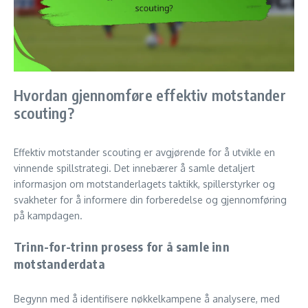
Hvordan gjennomføre effektiv motstander
scouting?
Effektiv motstander scouting er avgjørende for å utvikle en
vinnende spillstrategi. Det innebærer å samle detaljert
informasjon om motstanderlagets taktikk, spillerstyrker og
svakheter for å informere din forberedelse og gjennomføring
på kampdagen.
Trinn-for-trinn prosess for å samle inn
motstanderdata
Begynn med å identifisere nøkkelkampene å analysere, med