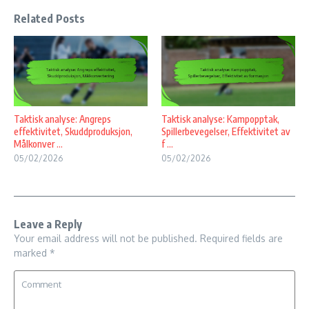
Related Posts
Taktisk analyse: Angreps
Taktisk analyse: Kampopptak,
effektivitet, Skuddproduksjon,
Spillerbevegelser, Effektivitet av
Målkonver ...
f ...
05/02/2026
05/02/2026
Leave a Reply
Your email address will not be published.
Required fields are
marked
*