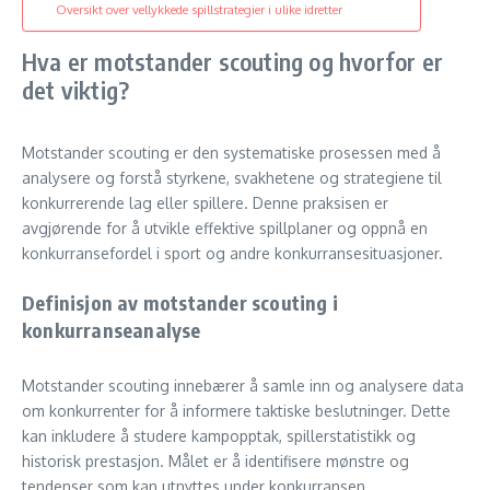
Oversikt over vellykkede spillstrategier i ulike idretter
Hva er motstander scouting og hvorfor er
det viktig?
Motstander scouting er den systematiske prosessen med å
analysere og forstå styrkene, svakhetene og strategiene til
konkurrerende lag eller spillere. Denne praksisen er
avgjørende for å utvikle effektive spillplaner og oppnå en
konkurransefordel i sport og andre konkurransesituasjoner.
Definisjon av motstander scouting i
konkurranseanalyse
Motstander scouting innebærer å samle inn og analysere data
om konkurrenter for å informere taktiske beslutninger. Dette
kan inkludere å studere kampopptak, spillerstatistikk og
historisk prestasjon. Målet er å identifisere mønstre og
tendenser som kan utnyttes under konkurransen.