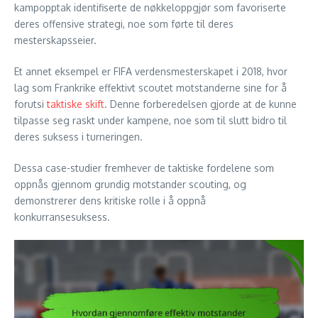
kampopptak identifiserte de nøkkeloppgjør som favoriserte
deres offensive strategi, noe som førte til deres
mesterskapsseier.
Et annet eksempel er FIFA verdensmesterskapet i 2018, hvor
lag som Frankrike effektivt scoutet motstanderne sine for å
forutsi
taktiske skift
. Denne forberedelsen gjorde at de kunne
tilpasse seg raskt under kampene, noe som til slutt bidro til
deres suksess i turneringen.
Dessa case-studier fremhever de taktiske fordelene som
oppnås gjennom grundig motstander scouting, og
demonstrerer dens kritiske rolle i å oppnå
konkurransesuksess.