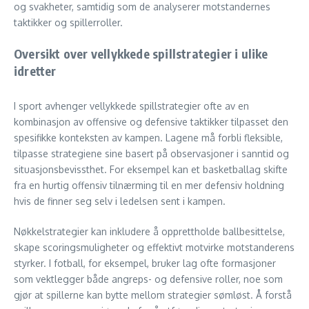
og svakheter, samtidig som de analyserer motstandernes
taktikker og spillerroller.
Oversikt over vellykkede spillstrategier i ulike
idretter
I sport avhenger vellykkede spillstrategier ofte av en
kombinasjon av offensive og defensive taktikker tilpasset den
spesifikke konteksten av kampen. Lagene må forbli fleksible,
tilpasse strategiene sine basert på observasjoner i sanntid og
situasjonsbevissthet. For eksempel kan et basketballag skifte
fra en hurtig offensiv tilnærming til en mer defensiv holdning
hvis de finner seg selv i ledelsen sent i kampen.
Nøkkelstrategier kan inkludere å opprettholde ballbesittelse,
skape scoringsmuligheter og effektivt motvirke motstanderens
styrker. I fotball, for eksempel, bruker lag ofte formasjoner
som vektlegger både angreps- og defensive roller, noe som
gjør at spillerne kan bytte mellom strategier sømløst. Å forstå