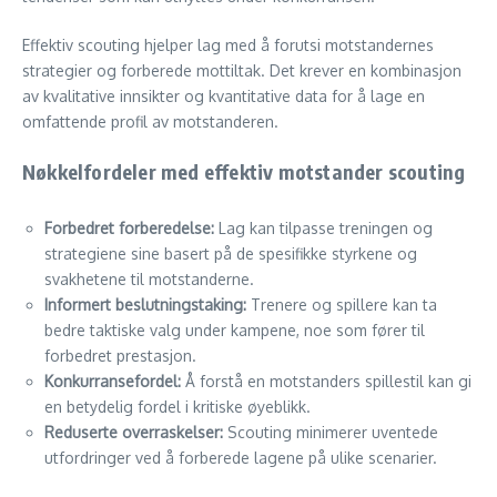
Effektiv scouting hjelper lag med å forutsi motstandernes
strategier og forberede mottiltak. Det krever en kombinasjon
av kvalitative innsikter og kvantitative data for å lage en
omfattende profil av motstanderen.
Nøkkelfordeler med effektiv motstander scouting
Forbedret forberedelse:
Lag kan tilpasse treningen og
strategiene sine basert på de spesifikke styrkene og
svakhetene til motstanderne.
Informert beslutningstaking:
Trenere og spillere kan ta
bedre taktiske valg under kampene, noe som fører til
forbedret prestasjon.
Konkurransefordel:
Å forstå en motstanders spillestil kan gi
en betydelig fordel i kritiske øyeblikk.
Reduserte overraskelser:
Scouting minimerer uventede
utfordringer ved å forberede lagene på ulike scenarier.