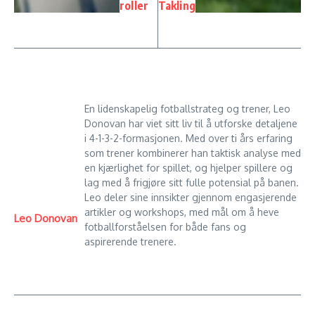
roller
Takling
En lidenskapelig fotballstrateg og trener, Leo
Donovan har viet sitt liv til å utforske detaljene
i 4-1-3-2-formasjonen. Med over ti års erfaring
som trener kombinerer han taktisk analyse med
en kjærlighet for spillet, og hjelper spillere og
lag med å frigjøre sitt fulle potensial på banen.
Leo deler sine innsikter gjennom engasjerende
artikler og workshops, med mål om å heve
Leo Donovan
fotballforståelsen for både fans og
aspirerende trenere.