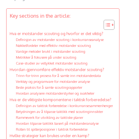
Key sections in the article:
Hva er motstander scouting og hvorfor er det viktig?
Definisjon av motstander scouting i konkurranseanalyse
Nøkkelfordeler med effektiv motstander scouting
Vanlige metoder brukt i motstander scouting
Metrikker å fokusere på under scouting
Case-studier av vellykket motstander scouting
Hvordan gjennomføre effektiv motstander scouting?
Trinn-for-trinn prosess for å samle inn motstanderdata
Verktøy og programvare for motstander analyse
Beste praksis for å samle scoutingrapporter
Hvordan analysere motstanderstyrker og svakheter
Hva er de viktigste komponentene i taktisk forberedelse?
Definisjon av taktisk forberedelse i konkurransesammenhenger
Betydningen av å tilpasse taktikk med scoutinginnsikter
Rammeverk for utvikling av taktiske planer
Hvordan tilpasse taktikk basert på motstanderanalyse
Rollen til spillerposisjoner i taktisk forberedelse
Hvilke strategier kan brukes under en kamp?