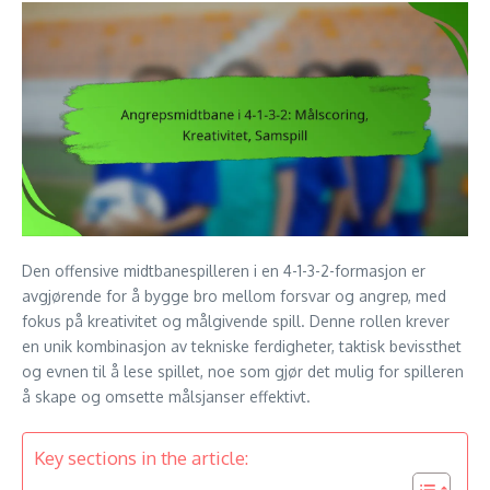
Den offensive midtbanespilleren i en 4-1-3-2-formasjon er
avgjørende for å bygge bro mellom forsvar og angrep, med
fokus på kreativitet og målgivende spill. Denne rollen krever
en unik kombinasjon av tekniske ferdigheter, taktisk bevissthet
og evnen til å lese spillet, noe som gjør det mulig for spilleren
å skape og omsette målsjanser effektivt.
Key sections in the article: