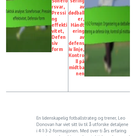
Sonefo
sering
rsvar,
av
Pressi
dødball
ng
er,
effekti
Håndt
vitet,
ering
Defen
av
siv
defens
form
iv linje,
Kontro
ll på
midtba
nen
En lidenskapelig fotballstrateg og trener, Leo
Donovan har viet sitt liv til å utforske detaljene
i 4-1-3-2-formasjonen. Med over ti års erfaring