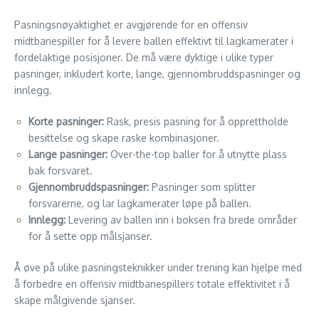
Pasningsnøyaktighet er avgjørende for en offensiv
midtbanespiller for å levere ballen effektivt til lagkamerater i
fordelaktige posisjoner. De må være dyktige i ulike typer
pasninger, inkludert korte, lange, gjennombruddspasninger og
innlegg.
Korte pasninger:
Rask, presis pasning for å opprettholde
besittelse og skape raske kombinasjoner.
Lange pasninger:
Over-the-top baller for å utnytte plass
bak forsvaret.
Gjennombruddspasninger:
Pasninger som splitter
forsvarerne, og lar lagkamerater løpe på ballen.
Innlegg:
Levering av ballen inn i boksen fra brede områder
for å sette opp målsjanser.
Å øve på ulike pasningsteknikker under trening kan hjelpe med
å forbedre en offensiv midtbanespillers totale effektivitet i å
skape målgivende sjanser.