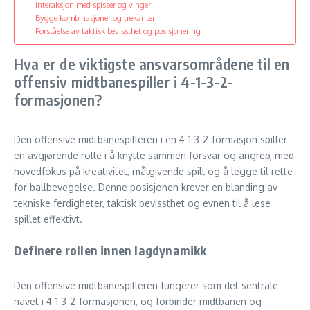
Interaksjon med spisser og vinger
Bygge kombinasjoner og trekanter
Forståelse av taktisk bevissthet og posisjonering
Hva er de viktigste ansvarsområdene til en
offensiv midtbanespiller i 4-1-3-2-
formasjonen?
Den offensive midtbanespilleren i en 4-1-3-2-formasjon spiller
en avgjørende rolle i å knytte sammen forsvar og angrep, med
hovedfokus på kreativitet, målgivende spill og å legge til rette
for ballbevegelse. Denne posisjonen krever en blanding av
tekniske ferdigheter, taktisk bevissthet og evnen til å lese
spillet effektivt.
Definere rollen innen lagdynamikk
Den offensive midtbanespilleren fungerer som det sentrale
navet i 4-1-3-2-formasjonen, og forbinder midtbanen og