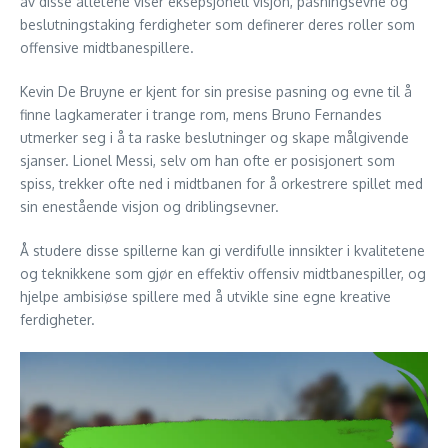
av disse atletene viser eksepsjonell visjon, pasningsevne og
beslutningstaking ferdigheter som definerer deres roller som
offensive midtbanespillere.
Kevin De Bruyne er kjent for sin presise pasning og evne til å
finne lagkamerater i trange rom, mens Bruno Fernandes
utmerker seg i å ta raske beslutninger og skape målgivende
sjanser. Lionel Messi, selv om han ofte er posisjonert som
spiss, trekker ofte ned i midtbanen for å orkestrere spillet med
sin enestående visjon og driblingsevner.
Å studere disse spillerne kan gi verdifulle innsikter i kvalitetene
og teknikkene som gjør en effektiv offensiv midtbanespiller, og
hjelpe ambisiøse spillere med å utvikle sine egne kreative
ferdigheter.