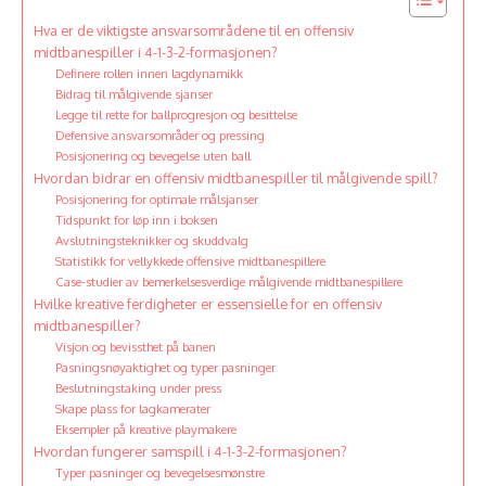
Hva er de viktigste ansvarsområdene til en offensiv
midtbanespiller i 4-1-3-2-formasjonen?
Definere rollen innen lagdynamikk
Bidrag til målgivende sjanser
Legge til rette for ballprogresjon og besittelse
Defensive ansvarsområder og pressing
Posisjonering og bevegelse uten ball
Hvordan bidrar en offensiv midtbanespiller til målgivende spill?
Posisjonering for optimale målsjanser
Tidspunkt for løp inn i boksen
Avslutningsteknikker og skuddvalg
Statistikk for vellykkede offensive midtbanespillere
Case-studier av bemerkelsesverdige målgivende midtbanespillere
Hvilke kreative ferdigheter er essensielle for en offensiv
midtbanespiller?
Visjon og bevissthet på banen
Pasningsnøyaktighet og typer pasninger
Beslutningstaking under press
Skape plass for lagkamerater
Eksempler på kreative playmakere
Hvordan fungerer samspill i 4-1-3-2-formasjonen?
Typer pasninger og bevegelsesmønstre