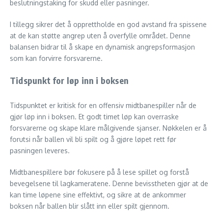
beslutningstaking for skudd eller pasninger.
I tillegg sikrer det å opprettholde en god avstand fra spissene
at de kan støtte angrep uten å overfylle området. Denne
balansen bidrar til å skape en dynamisk angrepsformasjon
som kan forvirre forsvarerne.
Tidspunkt for løp inn i boksen
Tidspunktet er kritisk for en offensiv midtbanespiller når de
gjør løp inn i boksen. Et godt timet løp kan overraske
forsvarerne og skape klare målgivende sjanser. Nøkkelen er å
forutsi når ballen vil bli spilt og å gjøre løpet rett før
pasningen leveres.
Midtbanespillere bør fokusere på å lese spillet og forstå
bevegelsene til lagkameratene. Denne bevisstheten gjør at de
kan time løpene sine effektivt, og sikre at de ankommer
boksen når ballen blir slått inn eller spilt gjennom.