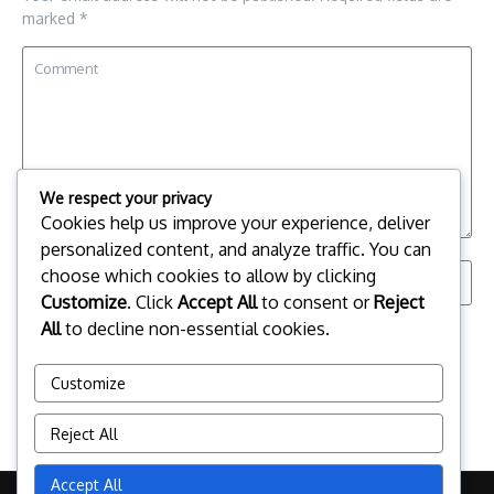
marked
*
We respect your privacy
Cookies help us improve your experience, deliver
personalized content, and analyze traffic. You can
choose which cookies to allow by clicking
Customize
. Click
Accept All
to consent or
Reject
All
to decline non-essential cookies.
Save my name, email, and website in this browser for the
next time I comment.
Customize
Reject All
Accept All