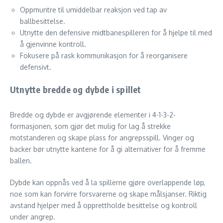
Oppmuntre til umiddelbar reaksjon ved tap av
ballbesittelse.
Utnytte den defensive midtbanespilleren for å hjelpe til med
å gjenvinne kontroll.
Fokusere på rask kommunikasjon for å reorganisere
defensivt.
Utnytte bredde og dybde i spillet
Bredde og dybde er avgjørende elementer i 4-1-3-2-
formasjonen, som gjør det mulig for lag å strekke
motstanderen og skape plass for angrepsspill. Vinger og
backer bør utnytte kantene for å gi alternativer for å fremme
ballen.
Dybde kan oppnås ved å la spillerne gjøre overlappende løp,
noe som kan forvirre forsvarerne og skape målsjanser. Riktig
avstand hjelper med å opprettholde besittelse og kontroll
under angrep.