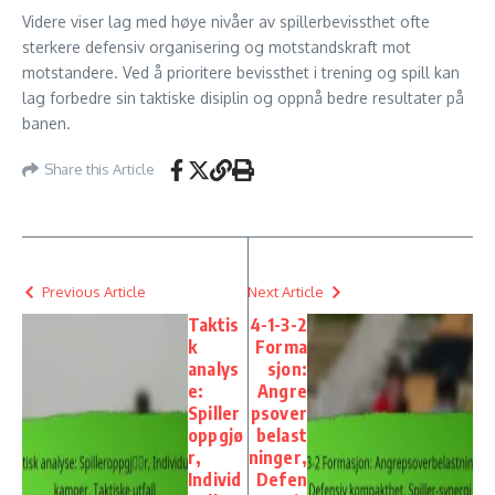
Videre viser lag med høye nivåer av spillerbevissthet ofte
sterkere defensiv organisering og motstandskraft mot
motstandere. Ved å prioritere bevissthet i trening og spill kan
lag forbedre sin taktiske disiplin og oppnå bedre resultater på
banen.
Share this Article
Previous Article
Next Article
Taktis
4-1-3-2
k
Forma
analys
sjon:
e:
Angre
Spiller
psover
oppgjø
belast
r,
ninger,
Individ
Defen