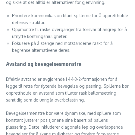
og sikre at det alltid er alternativer for gjenvinning.
Prioritere kommunikasjon blant spillerne for å opprettholde
defensiv struktur.
Oppmuntre til raske overganger fra forsvar til angrep for å
utnytte kontringsmuligheter.
Fokusere på å stenge ned motstanderne raskt for å
begrense alternativene deres.
Avstand og bevegelsesmønstre
Effektiv avstand er avgjørende i 4-1-3-2-formasjonen for å
legge til rette for flytende bevegelse og pasning. Spillerne bør
opprettholde en avstand som tillater rask ballomsetning
samtidig som de unngår overbelastning.
Bevegelsesmønstre bør være dynamiske, med spillere som
konstant justerer posisjonene sine basert på ballens
plassering. Dette inkluderer diagonale løp og overlappende
bevegelser for å skape muligheter og forvirre forsvarerne.