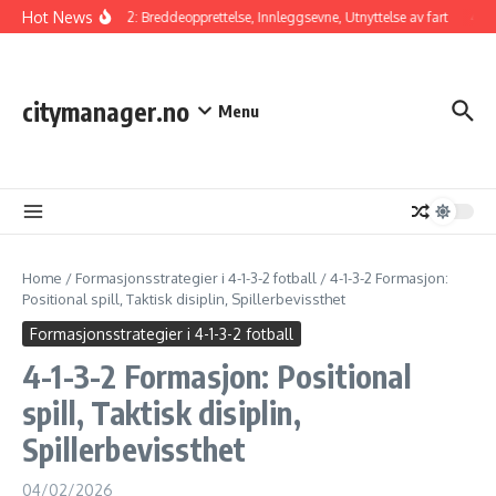
Skip to content
Hot News
Ving i 4-1-3-2: Breddeopprettelse, Innleggsevne, Utnyttelse av fart
4-1-3-
citymanager.no
Menu
Home
/
Formasjonsstrategier i 4-1-3-2 fotball
/
4-1-3-2 Formasjon:
Positional spill, Taktisk disiplin, Spillerbevissthet
Formasjonsstrategier i 4-1-3-2 fotball
4-1-3-2 Formasjon: Positional
spill, Taktisk disiplin,
Spillerbevissthet
04/02/2026