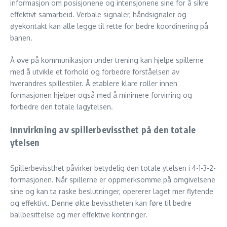
informasjon om posisjonene og intensjonene sine for å sikre
effektivt samarbeid. Verbale signaler, håndsignaler og
øyekontakt kan alle legge til rette for bedre koordinering på
banen.
Å øve på kommunikasjon under trening kan hjelpe spillerne
med å utvikle et forhold og forbedre forståelsen av
hverandres spillestiler. Å etablere klare roller innen
formasjonen hjelper også med å minimere forvirring og
forbedre den totale lagytelsen.
Innvirkning av spillerbevissthet på den totale
ytelsen
Spillerbevissthet påvirker betydelig den totale ytelsen i 4-1-3-2-
formasjonen. Når spillerne er oppmerksomme på omgivelsene
sine og kan ta raske beslutninger, opererer laget mer flytende
og effektivt. Denne økte bevisstheten kan føre til bedre
ballbesittelse og mer effektive kontringer.