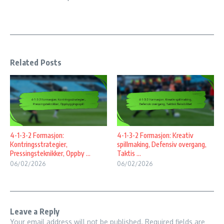
Related Posts
4-1-3-2 Formasjon:
4-1-3-2 Formasjon: Kreativ
Kontringsstrategier,
spillmaking, Defensiv overgang,
Pressingsteknikker, Oppby ...
Taktis ...
06/02/2026
06/02/2026
Leave a Reply
Your email address will not be published.
Required fields are