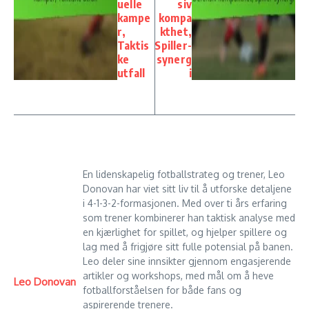
uelle
siv
kampe
kompa
r,
kthet,
Taktis
Spiller-
ke
synerg
utfall
i
En lidenskapelig fotballstrateg og trener, Leo
Donovan har viet sitt liv til å utforske detaljene
i 4-1-3-2-formasjonen. Med over ti års erfaring
som trener kombinerer han taktisk analyse med
en kjærlighet for spillet, og hjelper spillere og
lag med å frigjøre sitt fulle potensial på banen.
Leo deler sine innsikter gjennom engasjerende
artikler og workshops, med mål om å heve
Leo Donovan
fotballforståelsen for både fans og
aspirerende trenere.