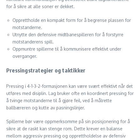
for å sikre at alle soner er dekket.
Opprettholde en kompakt form for å begrense plassen for
motstanderne.
Utnytte den defensive midtbanespilleren for å forstyrre
motstanderens spill.
Oppmuntre spillerne til å kommunisere effektivt under
overganger.
Pressingstrategier og taktikker
Pressing i 4-1-3-2-formasjonen kan være svært effektivt når det
utføres med disiplin. Lag bruker ofte en koordinert pressing for
å tvinge motstanderne til å gjøre feil, ved å målrette
ballbæreren og kutte av pasningslinjer.
Spillerne bør være oppmerksomme på sin posisjonering for å
sikre at de raskt kan stenge rom. Dette krever en balanse
mellom aggressiv pressing og opprettholdelse av defensiv