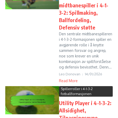
midtbanespiller i 4-1-
3-2: Spillmaking,
Ballfordeling,
Defensiv støtte
Den sentrale midtbanespilleren
i 4-1-3-2-formasjonen spiller en
avgjørende rolle i å knytte
sammen forsvar og angrep,
noe som krever en unik
kombinasjon av spillforståelse
og defensiv bevissthet. Denn...
Leo Donovan
14/01/2026
Read More
Spillerroller i 4-1-3-2
fotballformasjonen
Utility Player i 4-1-3-2:
Allsidighet,
Tilpasningsevne,