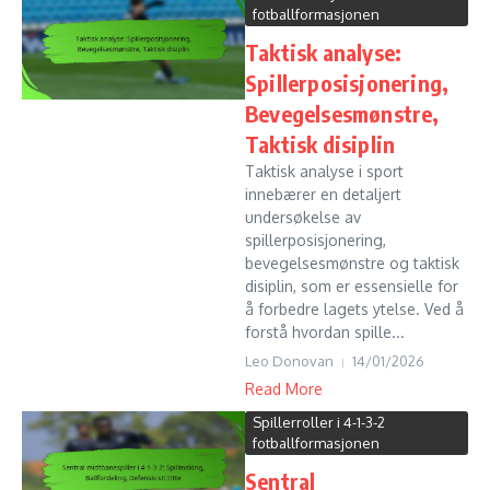
fotballformasjonen
Taktisk analyse:
Spillerposisjonering,
Bevegelsesmønstre,
Taktisk disiplin
Taktisk analyse i sport
innebærer en detaljert
undersøkelse av
spillerposisjonering,
bevegelsesmønstre og taktisk
disiplin, som er essensielle for
å forbedre lagets ytelse. Ved å
forstå hvordan spille...
Leo Donovan
14/01/2026
Read More
Spillerroller i 4-1-3-2
fotballformasjonen
Sentral