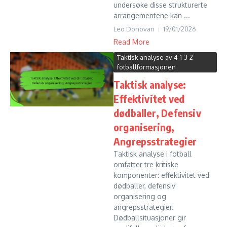
undersøke disse strukturerte
arrangementene kan ...
Leo Donovan
19/01/2026
Read More
Taktisk analyse av 4-1-3-2
fotballformasjonen
Taktisk analyse:
Effektivitet ved
dødballer, Defensiv
organisering,
Angrepsstrategier
Taktisk analyse i fotball
omfatter tre kritiske
komponenter: effektivitet ved
dødballer, defensiv
organisering og
angrepsstrategier.
Dødballsituasjoner gir