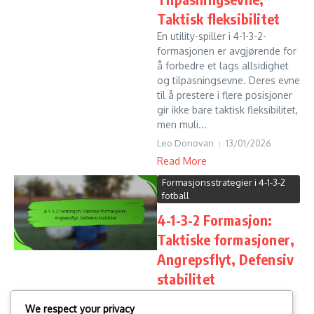
Taktisk fleksibilitet
En utility-spiller i 4-1-3-2-
formasjonen er avgjørende for
å forbedre et lags allsidighet
og tilpasningsevne. Deres evne
til å prestere i flere posisjoner
gir ikke bare taktisk fleksibilitet,
men muli...
Leo Donovan
13/01/2026
Read More
Formasjonsstrategier i 4-1-3-2
fotball
4-1-3-2 Formasjon:
Taktiske formasjoner,
Angrepsflyt, Defensiv
stabilitet
4-1-3-2-formasjonen er en
We respect your privacy
taktisk oppsett i fotball som