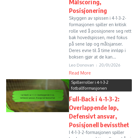
Målscoring,
Posisjonering
Skyggen av spissen i 4-1-3-2-
formasjonen spiller en kritisk
rolle ved å posisjonere seg rett
bak hovedspissen, med fokus
på sene løp og målsjanser.
Deres evne til å time innløp i
boksen gjør at de kan...
Leo Donovan
20/01/2026
Read More
Spillerroller i 4-1-3-2
fotballformasjonen
Full-Back i 4-1-3-2:
Overlappende løp,
Defensivt ansvar,
Posisjonell bevissthet
I 4-1-3-2-formasjonen spiller