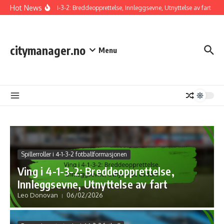
Skip to content
Hot News
Ving i 4-1-3-2: Breddeopprettelse, Innleggsevne, Utnyttelse av fart
4-
citymanager.no
Menu
Spillerroller i 4-1-3-2 fotballformasjonen
Ving i 4-1-3-2: Breddeopprettelse,
Innleggsevne, Utnyttelse av fart
Leo Donovan
06/02/2026