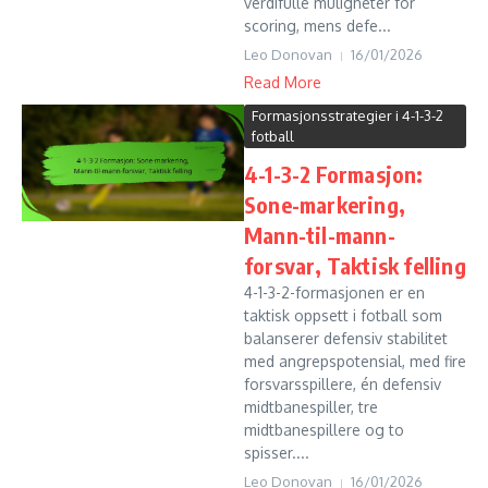
verdifulle muligheter for
scoring, mens defe...
Leo Donovan
16/01/2026
Read More
Formasjonsstrategier i 4-1-3-2
fotball
4-1-3-2 Formasjon:
Sone-markering,
Mann-til-mann-
forsvar, Taktisk felling
4-1-3-2-formasjonen er en
taktisk oppsett i fotball som
balanserer defensiv stabilitet
med angrepspotensial, med fire
forsvarsspillere, én defensiv
midtbanespiller, tre
midtbanespillere og to
spisser....
Leo Donovan
16/01/2026