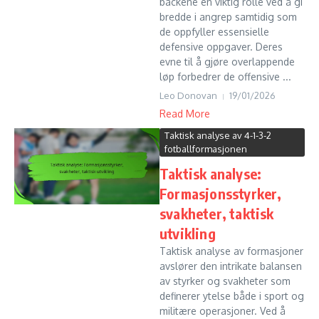
backene en viktig rolle ved å gi
bredde i angrep samtidig som
de oppfyller essensielle
defensive oppgaver. Deres
evne til å gjøre overlappende
løp forbedrer de offensive ...
Leo Donovan
19/01/2026
Read More
Taktisk analyse av 4-1-3-2
fotballformasjonen
Taktisk analyse:
Formasjonsstyrker,
svakheter, taktisk
utvikling
Taktisk analyse av formasjoner
avslører den intrikate balansen
av styrker og svakheter som
definerer ytelse både i sport og
militære operasjoner. Ved å