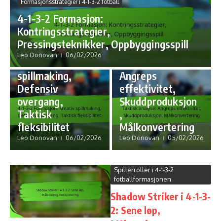
Formasjonsstrategier i 4-1-3-2 fotball
Formasjonsstrategier i 4-1-3-
4-1-3-2 Formasjon:
2 fotball
Kontringsstrategier,
4-1-3-2
Taktisk analyse av 4-1-3-2
Pressingsteknikker, Oppbyggingsspill
fotballformasjonen
Formasjon:
Leo Donovan
06/02/2026
Kreativ
Taktisk analyse:
spillmaking,
Angreps
Defensiv
effektivitet,
overgang,
Skuddproduksjon
Taktisk
,
fleksibilitet
Målkonvertering
Leo Donovan
06/02/2026
Leo Donovan
05/02/2026
Spillerroller i 4-1-3-2
fotballformasjonen
Shadow Striker i 4-1-3-
2: Sene løp,