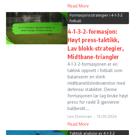
Read More
Formasjonsstrategier i 4-1-3-2
fotball
4-1-3-2-formasjon:
Høyt press-taktikk,
Lav blokk-strategier,
Midtbane-triangler
4-1-3-2-formasjonen er en
taktisk oppsett i fotball som
balanserer en sterk
midtbanetilstedeværelse med
defensiv stabilitet. Denne
formasjonen lar lag bruke høyt
press for raskt å gjenvinne
ballbesitt...
Leo Donovan
15/01/2026
Read More
Taktisk analyse av 4-1-3-2